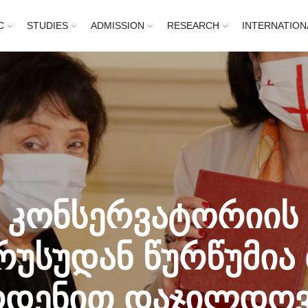
C
STUDIES
ADMISSION
RESEARCH
INTERNATION
 კონსერვატორიის 
უსუდან წურწუმია
დენით დაჯილდო