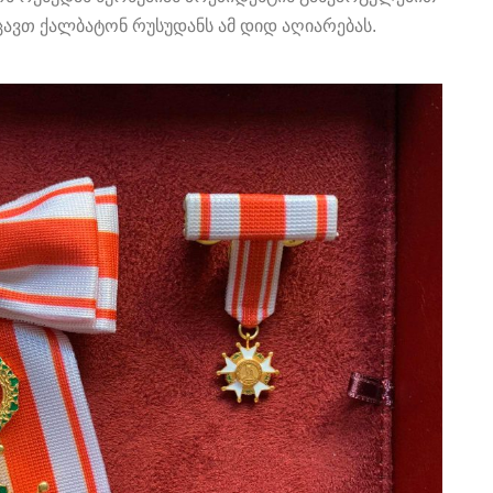
ვთ ქალბატონ რუსუდანს ამ დიდ აღიარებას.