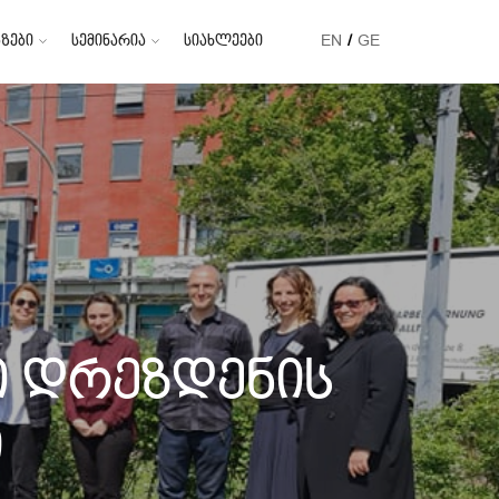
ზები
სემინარია
სიახლეები
EN
GE
ი დრეზდენის
ი