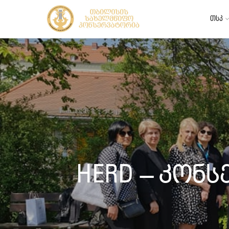
თსკ
HERD – კონ