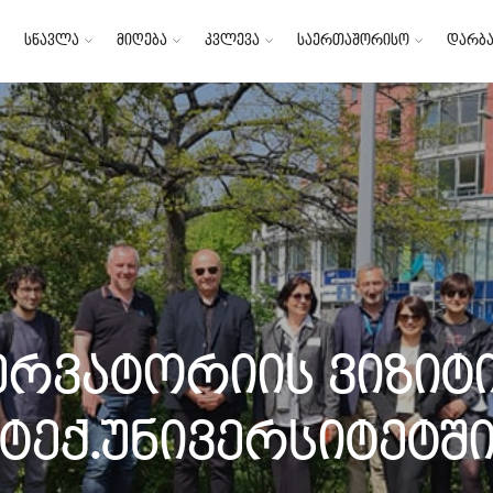
სწავლა
მიღება
კვლევა
საერთაშორისო
დარბა
სერვატორიის ვიზიტ
ტექ.უნივერსიტეტშ