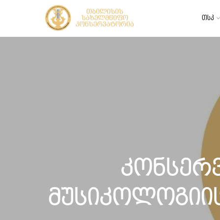
თსკ
კონსერვ
მუსიკოლოგიის