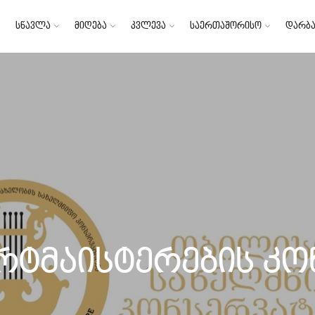
სწავლა
მიღება
კვლევა
საერთაშორისო
დარბა
რტმაისტერების კო