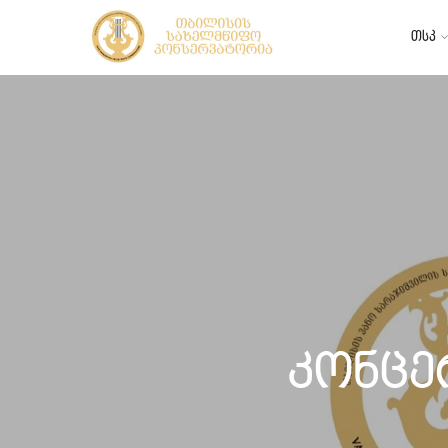
თსკ
კონცე