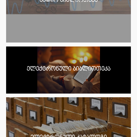
აუდიო ბიბლიოთეკა
ელექტრონული ბიბლიოთეკა