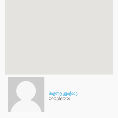
პავლე კვაჭაძე
დირექტორი