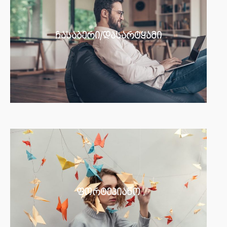
ჩასაბერი/დასარტყამი
ფორტეპიანო