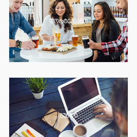
ფორტეპიანო
გუნდი