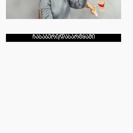
ჩასაბერი/დასარტყამი