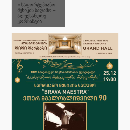
«
საფორტეპიანო
მუსიკის საღამო –
ალექსანდრე
კორსანტია