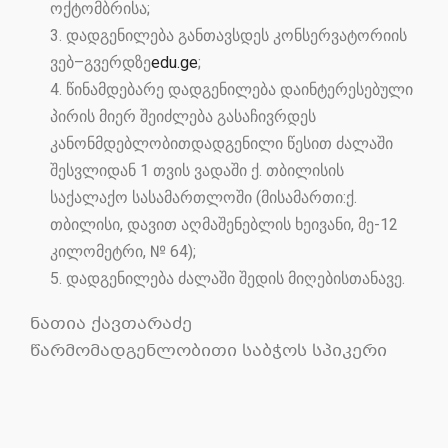
ოქტომბრისა
;
3
.
დადგენილება
განთავსდეს
კონსერვატორიის
ვებ
–
გვერდზე
edu.ge
;
4
.
წინამდებარე
დადგენილება
დაინტერესებული
პირის
მიერ
შეიძლება
გასაჩივრდეს
კანონმდებლობითდადგენილი
წესით
ძალაში
შესვლიდან
1
თვის
ვადაში
ქ
.
თბილისის
საქალაქო
სასამართლოში
(
მისამართი
:
ქ
.
თბილისი
,
დავით
აღმაშენებლის
ხეივანი
,
მე
-12
კილომეტრი
, № 6
4
);
5
.
დადგენილება
ძალაში
შედის
მიღებისთანავე
.
ნათია ქავთარაძე
წარმომადგენლობითი
საბჭოს
სპიკერი