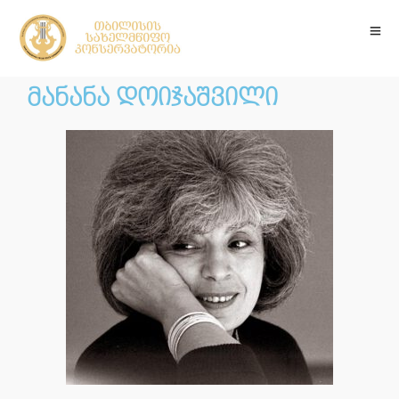
მანანა დოიჯაშვილი