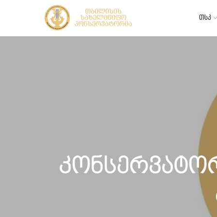
თსკ
კონსერვატორ