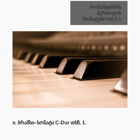
რომანტიზმის
პერიოდის
სონატები vol.2
»
ი
.
ბრამსი
–
სონატა
C-Dur
თხზ
. 1.