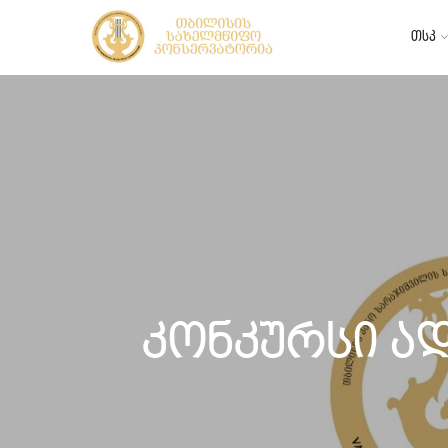
თსკ
კონკურსი ა