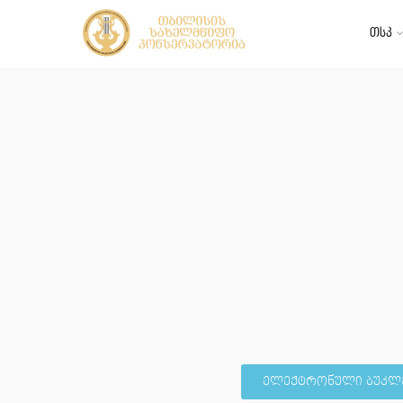
თსკ
ელექტრონული ბუკლ