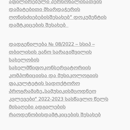
აფილირებული
პერსონალისათვის
დამატებითი
მხარდაჭერის
ღონისძიებების
შესახებ
“
დოკუმენტის
დამტკიცების
შესახებ
დადგენილება
№ 08/2022 –
სსიპ
–
თბილისის
ვანო
სარაჯიშვილის
სახელობის
სახელმწიფო
კონსერვატორიის
კომპოზიციისა
და
მუსიკოლოგიის
ფაკულტეტის
სადოქტორო
პროგრამაზე
„
სამუსიკისმცოდ
ნ
ეო
კვლევები
“
2022-2023 სასწავლო წელს
მისაღები
ადგილების
რაოდენობის
დამტკიცების
შესახებ