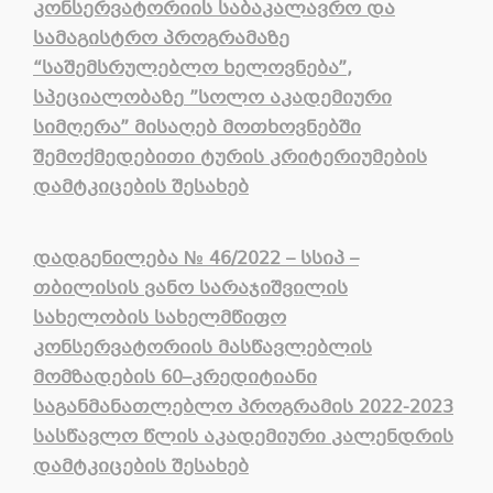
კონსერვატორიის
საბაკალავრო
და
სამაგისტრო
პროგრამაზე
“
საშემსრულებლო
ხელოვნება
”,
სპეციალობაზე
”
სოლო
აკადემიური
სიმღერა
”
მისაღებ
მოთხოვნებში
შემოქმედებითი
ტურის
კრიტერიუმების
დამტკიცების
შესახებ
დადგენილება
№
46/2022 –
სსიპ
–
თბილისის
ვანო
სარაჯიშვილის
სახელობის
სახელმწიფო
კონსერვატორიის
მასწავლებლის
მომზადების
60
–
კრედიტიანი
საგანმანათლებლო
პროგრამის
2022-2023
სასწავლო
წლის
აკადემიური
კალენდრის
დამტკიცების
შესახებ